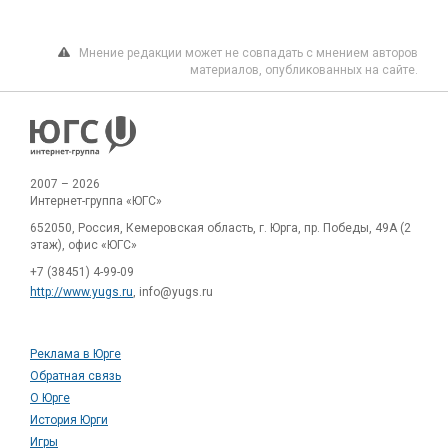
Мнение редакции может не совпадать с мнением авторов
материалов, опубликованных на сайте.
2007 – 2026
Интернет-группа «ЮГС»
652050, Россия, Кемеровская область, г. Юрга, пр. Победы, 49А (2
этаж), офис «ЮГС»
+7 (38451) 4-99-09
http://www.yugs.ru
, info@yugs.ru
Реклама в Юрге
Обратная связь
О Юрге
История Юрги
Игры