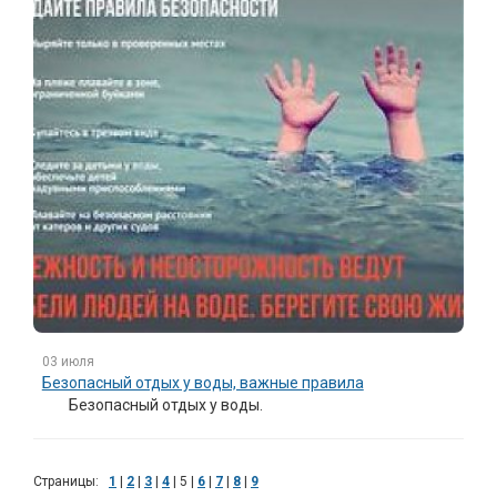
03 июля
Безопасный отдых у воды, важные правила
Безопасный отдых у воды.
Страницы:
1
|
2
|
3
|
4
|
5
|
6
|
7
|
8
|
9