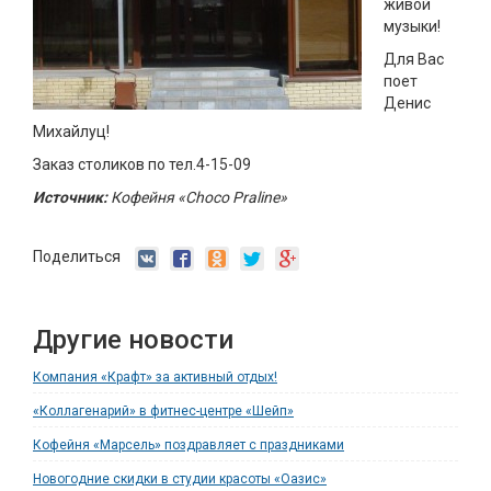
живой
музыки!
Для Вас
поет
Денис
Михайлуц!
Заказ столиков по тел.4-15-09
Источник:
Кофейня «Choco Praline»
Поделиться
Другие новости
Компания «Крафт» за активный отдых!
«Коллагенарий» в фитнес-центре «Шейп»
Кофейня «Марсель» поздравляет с праздниками
Новогодние скидки в студии красоты «Оазис»