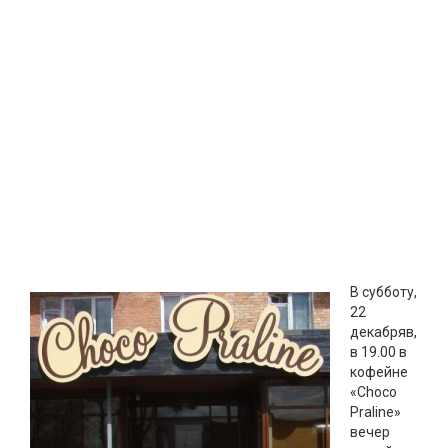
В субботу,
22
декабряв,
в 19.00 в
кофейне
«Choco
Praline»
вечер