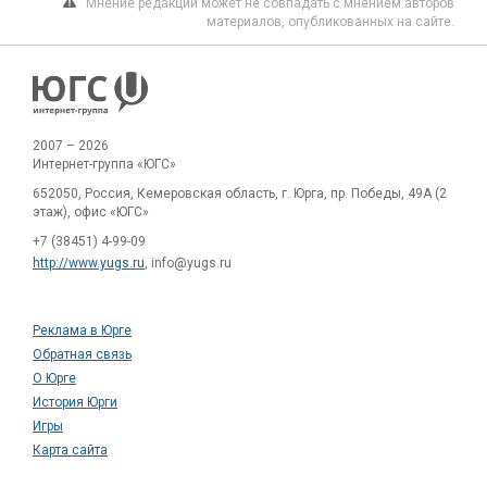
Мнение редакции может не совпадать с мнением авторов
материалов, опубликованных на сайте.
2007 – 2026
Интернет-группа «ЮГС»
652050, Россия, Кемеровская область, г. Юрга, пр. Победы, 49А (2
этаж), офис «ЮГС»
+7 (38451) 4-99-09
http://www.yugs.ru
, info@yugs.ru
Реклама в Юрге
Обратная связь
О Юрге
История Юрги
Игры
Карта сайта