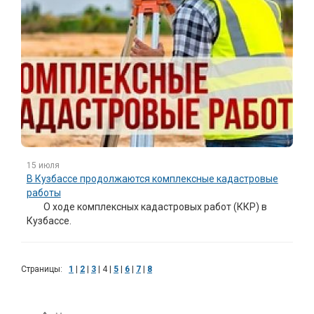
15 июля
В Кузбассе продолжаются комплексные кадастровые
работы
О ходе комплексных кадастровых работ (ККР) в
Кузбассе.
Страницы:
1
|
2
|
3
|
4
|
5
|
6
|
7
|
8