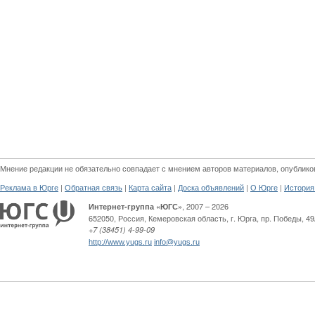
Мнение редакции не обязательно совпадает с мнением авторов материалов, опублико
|
|
|
|
|
Реклама в Юрге
Обратная связь
Карта сайта
Доска объявлений
О Юрге
История
, 2007 – 2026
Интернет-группа «ЮГС»
652050
,
Россия
,
Кемеровская область,
г. Юрга
,
пр. Победы, 49
+7 (38451) 4-99-09
http://www.yugs.ru
info@yugs.ru