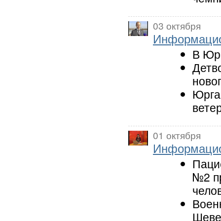
03 октября
Информацио
В Юр
Детв
ново
Юрга
вете
01 октября
Информацио
Паци
№2 п
чело
Воен
Шеве