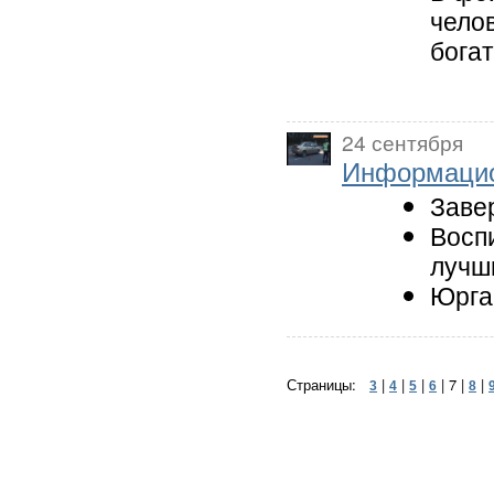
чело
бога
24 сентября
Информацио
Заве
Восп
лучш
Юрга
Страницы:
|
|
|
|
7
|
|
3
4
5
6
8