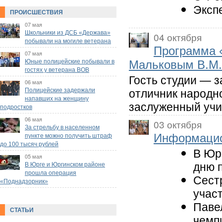
Эксп
ПРОИСШЕСТВИЯ
07 мая
Школьники из ДСБ «Держава»
04 октября
побывали на могиле ветерана
Программа «
07 мая
Юные полицейские побывали в
Мальковым В.М.
гостях у ветерана ВОВ
Гость студии — 
06 мая
отличник народно
Полицейские задержали
напавших на женщину
заслуженный учи
подростков
06 мая
03 октября
За стрельбу в населенном
Информацио
пункте можно получить штраф
до 100 тысяч рублей
В Юр
05 мая
дню 
В Юрге и Юргинском районе
прошла операция
Сест
«Поднадзорник»
учас
Паве
СТАТЬИ
чемп