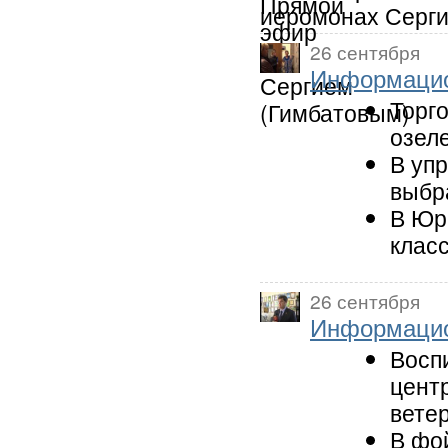
иеромонах Серги
26 сентября
Информацио
Торго
озел
В уп
выбр
В Юр
клас
26 сентября
Информацио
Восп
цент
вете
В фо