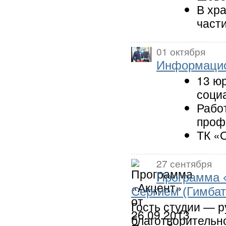
В хр
част
01 октября
Информацио
13 ю
соци
Рабо
проф
ТК «
27 сентября
Программа «
Сергием (Гимба
Гость студии — р
благотворительн