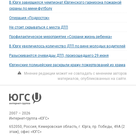
В Юрге завершился чемпионат Юргинского гарнизона пожарной
охраны по мини-футболу
Операция «Подросток»
Не стоит скрываться с места ДТП
Профилактическое мероприятие «Сохрани жизнь ребенка»
В Юрге увеличилось количество ДТП по вине молодых водителей
Разыскиваются очевидцы ДТП, произошедшего 29 июня
Юргинские полицейские раскрыли кражу пожертвований из храма
Мнение редакции может не совпадать с мнением авторов
материалов, опубликованных на сайте.
2007 – 2026
Интернет-группа «ЮГС»
652050, Россия, Кемеровская область, г. Юрга, пр. Победы, 49А (2
этаж), офис «ЮГС»