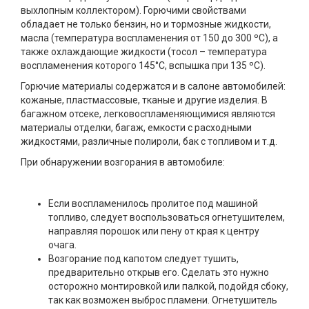
выхлопным коллектором). Горючими свойствами
обладает не только бензин, но и тормозные жидкости,
масла (температура воспламенения от 150 до 300 ºС), а
также охлаждающие жидкости (тосол – температура
воспламенения которого 145°С, вспышка при 135 ºС).
Горючие материалы содержатся и в салоне автомобилей:
кожаные, пластмассовые, тканые и другие изделия. В
багажном отсеке, легковоспламеняющимися являются
материалы отделки, багаж, емкости с расходными
жидкостями, различные полироли, бак с топливом и т.д.
При обнаружении возгорания в автомобиле:
Если воспламенилось пролитое под машиной
топливо, следует воспользоваться огнетушителем,
направляя порошок или пену от края к центру
очага.
Возгорание под капотом следует тушить,
предварительно открыв его. Сделать это нужно
осторожно монтировкой или палкой, подойдя сбоку,
так как возможен выброс пламени. Огнетушитель