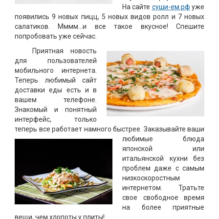
На сайте
суши-ем.рф
уже
появились 9 новых пицц, 5 новых видов ролл и 7 новых
салатиков. Мммм...и все такое вкусное! Спешите
попробовать уже сейчас.
Приятная новость
для пользователей
мобильного интернета.
Теперь любимый сайт
доставки еды есть и в
вашем телефоне.
Знакомый и понятный
интерфейс, только
теперь все работает намного быстрее.
Заказывайте ваши
любимые блюда
японской или
итальянской кухни без
проблем даже с самым
низкоскоростным
интернетом. Тратьте
свое свободное время
на более приятные
вещи, чем хлопоты у плиты!