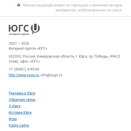
Мнение редакции может не совпадать с мнением авторов
материалов, опубликованных на сайте.
2007 – 2026
Интернет-группа «ЮГС»
652050, Россия, Кемеровская область, г. Юрга, пр. Победы, 49А (2
этаж), офис «ЮГС»
+7 (38451) 4-99-09
http://www.yugs.ru
, info@yugs.ru
Реклама в Юрге
Обратная связь
О Юрге
История Юрги
Игры
Карта сайта