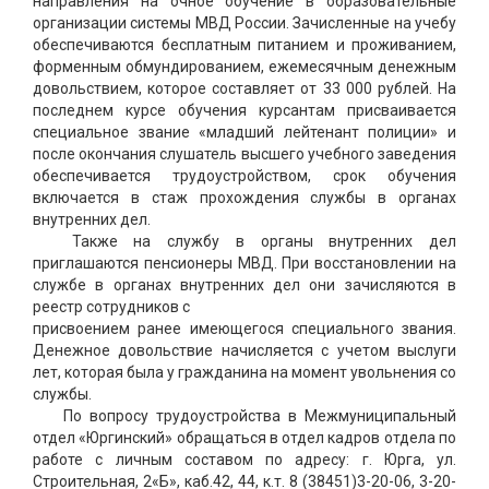
направления на очное обучение в образовательные
организации системы МВД России. Зачисленные на учебу
обеспечиваются бесплатным питанием и проживанием,
форменным обмундированием, ежемесячным денежным
довольствием, которое составляет от 33 000 рублей. На
последнем курсе обучения курсантам присваивается
специальное звание «младший лейтенант полиции» и
после окончания слушатель высшего учебного заведения
обеспечивается трудоустройством, срок обучения
включается в стаж прохождения службы в органах
внутренних дел.
Также на службу в органы внутренних дел
приглашаются пенсионеры МВД. При восстановлении на
службе в органах внутренних дел они зачисляются в
реестр сотрудников с
присвоением ранее имеющегося специального звания.
Денежное довольствие начисляется с учетом выслуги
лет, которая была у гражданина на момент увольнения со
службы.
По вопросу трудоустройства в Межмуниципальный
отдел «Юргинский» обращаться в отдел кадров отдела по
работе с личным составом по адресу: г. Юрга, ул.
Строительная, 2«Б», каб.42, 44, к.т. 8 (38451)3-20-06, 3-20-