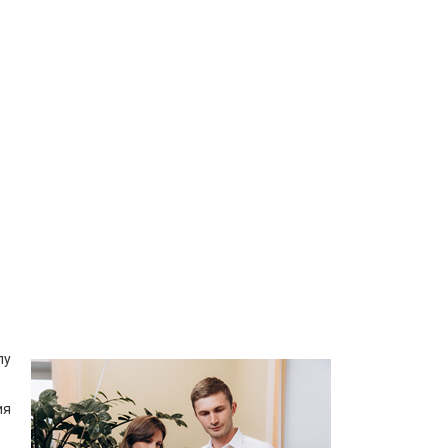
пу
ия