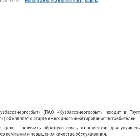
2025 07:01
Новости Юрги и Юргинского района
Кузбассэнергосбыт» (ПАО «Кузбассэнергосбыт», входит в Груп
») объявляет о старте ежегодного анкетирования потребителей.
о цель - получить обратную связь от клиентов для улучшен
ов компании и повышения качества обслуживания.