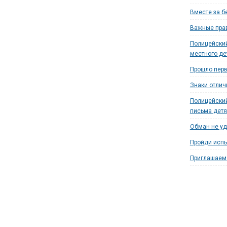
Вместе за б
Важные прав
Полицейский
местного де
Прошло перв
Знаки отлич
Полицейский
письма дет
Обман не уд
Пройди испы
Приглашаем 