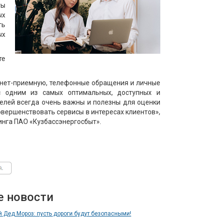
ты
ых
ть
ых
те
рнет-приемную, телефонные обращения и личные
с одним из самых оптимальных, доступных и
телей всегда очень важны и полезны для оценки
овершенствовать сервисы в интересах клиентов»,
инга ПАО «Кузбассэнергосбыт».
е новости
 Дед Мороз: пусть дороги будут безопасными!