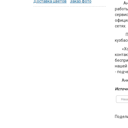
Доставка цветов
Заказ фото
А
работы
сервис
официа
сетях.
кузбас
«Х
конта
беспри
нашей 
- подч
Анк
Источн
Подел