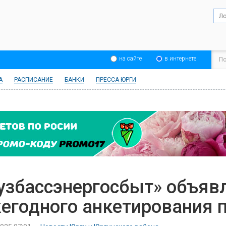
на сайте
в интернете
А
РАСПИСАНИЕ
БАНКИ
ПРЕССА ЮРГИ
узбассэнергосбыт» объявл
егодного анкетирования 