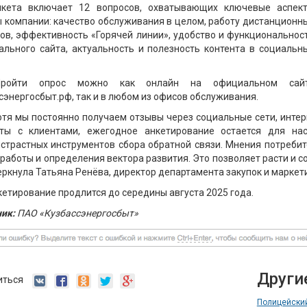
нкета включает 12 вопросов, охватывающих ключевые аспек
 компании: качество обслуживания в целом, работу дистанционн
ов, эффективность «Горячей линии», удобство и функциональнос
льного сайта, актуальность и полезность контента в социальн
Пройти опрос можно как онлайн на официальном сай
сэнергосбыт.рф, так и в любом из офисов обслуживания.
отя мы постоянно получаем отзывы через социальные сети, инте
кты с клиентами, ежегодное анкетирование остается для на
страстных инструментов сбора обратной связи. Мнения потреби
работы и определения вектора развития. Это позволяет расти и с
еркнула Татьяна Ренёва, директор департамента закупок и маркет
етирование продлится до середины августа 2025 года.
ик:
ПАО «Кузбассэнергосбыт»
Други
иться
Полицейский