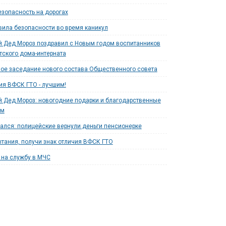
езопасность на дорогах
ила безопасности во время каникул
 Дед Мороз поздравил с Новым годом воспитанников
тского дома-интерната
ое заседание нового состава Общественного совета
ия ВФСК ГТО - лучшим!
 Дед Мороз: новогодние подарки и благодарственные
ям
ался: полицейские вернули деньги пенсионерке
тания, получи знак отличия ВФСК ГТО
на службу в МЧС