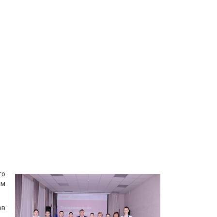
го
ам
ов