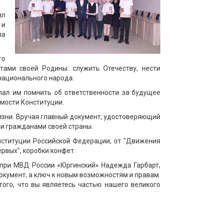
ил
 и
ла
го
тами своей Родины: служить Отечеству, нести
онационального народа.
лал им помнить об ответственности за будущее
имости Конституции.
зни. Вручая главный документ, удостоверяющий
и гражданами своей страны.
нституции Российской Федерации, от "Движения
рвых", коробки конфет.
 при МВД России «Юргинский» Надежда Гарбарт,
документ, а ключ к новым возможностям и правам.
того, что вы являетесь частью нашего великого