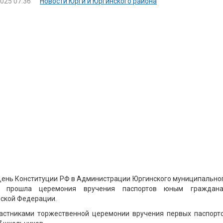
2025 07:36
Новости Юрги и Юргинского района
День Конституции РФ в Администрации Юргинского муниципально
а прошла церемония вручения паспортов юным граждан
ской Федерации.
астниками торжественной церемонии вручения первых паспорт