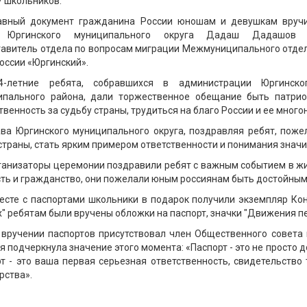
7 школьников.
авный документ гражданина России юношам и девушкам вруч
а Юргинского муниципального округа Дадаш Дадашов
авитель отдела по вопросам миграции Межмуниципального отде
ссии «Юргинский».
4-летние ребята, собравшихся в администрации Юргинско
ипального района, дали торжественное обещание быть патрио
твенность за судьбу страны, трудиться на благо России и ее мног
ава Юргинского муниципального округа, поздравляя ребят, поже
страны, стать ярким примером ответственности и понимания знач
ганизаторы церемонии поздравили ребят с важным событием в жи
ть и гражданство, они пожелали юным россиянам быть достойным
есте с паспортами школьники в подарок получили экземпляр Ко
" ребятам были вручены обложки на паспорт, значки "Движения пе
 вручении паспортов присутствовал член Общественного совета
я подчеркнула значение этого момента: «Паспорт - это не просто 
т - это ваша первая серьезная ответственность, свидетельство 
рства».