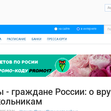
на сайте
в интернете
А
РАСПИСАНИЕ
БАНКИ
ПРЕССА ЮРГИ
 - граждане России: о вр
ольникам