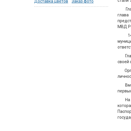
стали 
Доставка цветов
Заказ фото
Гл
глав
предст
МВД Ро
1
муниц
ответс
Гл
своей 
Ор
личнос
Вм
первых
На
котора
Паспор
госуда