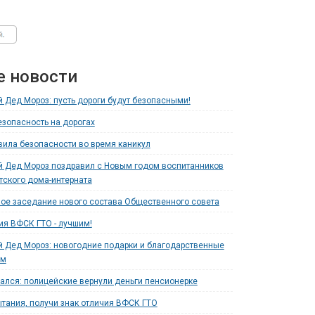
е новости
 Дед Мороз: пусть дороги будут безопасными!
езопасность на дорогах
ила безопасности во время каникул
 Дед Мороз поздравил с Новым годом воспитанников
тского дома-интерната
ое заседание нового состава Общественного совета
ия ВФСК ГТО - лучшим!
 Дед Мороз: новогодние подарки и благодарственные
ям
ался: полицейские вернули деньги пенсионерке
тания, получи знак отличия ВФСК ГТО