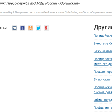
ик:
Пресс-служба МО МВД России «Юргинский»
Други
иться
Полицейский
Вместе за б
Важные прав
Полицейский
местного де
Прошло перв
Знаки отлич
Полицейский
письма дет
Обман не уд
Пройди испы