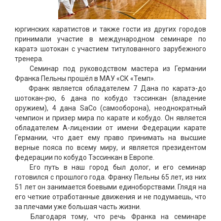
юргинских каратистов и также гости из других городов
принимали участие в международном семинаре по
каратэ шотокан с участием титулованного зарубежного
тренера.
Семинар под руководством мастера из Германии
Франка Пельны прошёл в МАУ «СК «Темп».
Франк является обладателем 7 Дана по каратэ-до
шотокан-рю, 6 дана по кобудо тэссинкан (владение
оружием), 4 дана SaCo (самооборона), неоднократный
чемпион и призер мира по карате и кобудо. Он является
обладателем А-лицензии от имени Федерации карате
Германии, что дает ему право принимать на высшие
верные пояса по всему миру, и является президентом
федерации по кобудо Тэссинкан в Европе.
Его путь в наш город был долог, и его семинар
готовился с прошлого года. Франку Пельны 65 лет, из них
51 лет он занимается боевыми единоборствами. Глядя на
его четкие отработанные движения и не подумаешь, что
за плечами уже большая часть жизни.
Благодаря тому, что речь Франка на семинаре