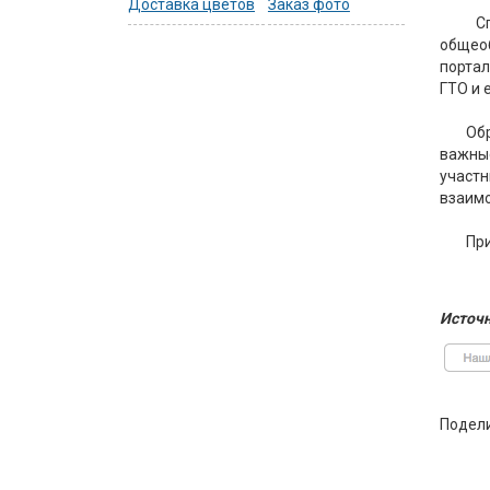
Доставка цветов
Заказ фото
С
общео
портал
ГТО и 
Обр
важные
участн
взаимо
При
Источн
Подел