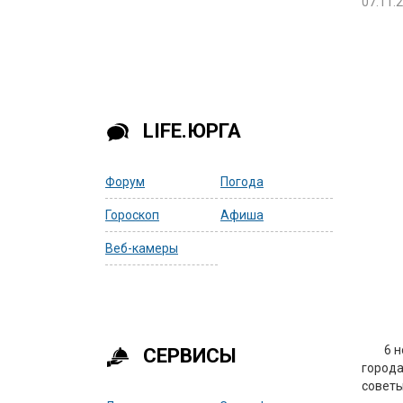
07.11.
LIFE.ЮРГА
Форум
Погода
Гороскоп
Афиша
Веб-камеры
6 
СЕРВИСЫ
город
советы