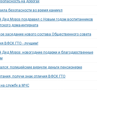
езопасность на дорогах
ила безопасности во время каникул
 Дед Мороз поздравил с Новым годом воспитанников
тского дома-интерната
ое заседание нового состава Общественного совета
ия ВФСК ГТО - лучшим!
 Дед Мороз: новогодние подарки и благодарственные
ям
ался: полицейские вернули деньги пенсионерке
тания, получи знак отличия ВФСК ГТО
на службу в МЧС