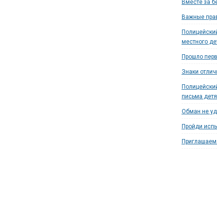
Вместе за б
Важные прав
Полицейский
местного де
Прошло перв
Знаки отлич
Полицейский
письма дет
Обман не уд
Пройди испы
Приглашаем 