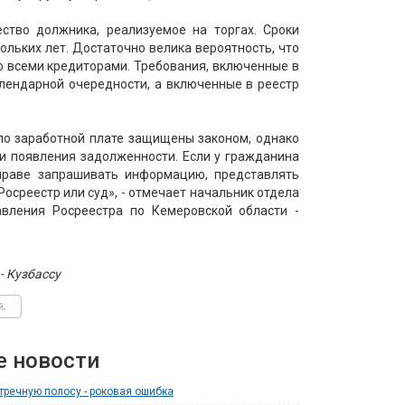
ство должника, реализуемое на торгах. Сроки
ольких лет. Достаточно велика вероятность, что
о всеми кредиторами. Требования, включенные в
алендарной очередности, а включенные в реестр
по заработной плате защищены законом, однако
ни появления задолженности. Если у гражданина
праве запрашивать информацию, представлять
среестр или суд», - отмечает начальник отдела
авления Росреестра по Кемеровской области -
- Кузбассу
е новости
тречную полосу - роковая ошибка