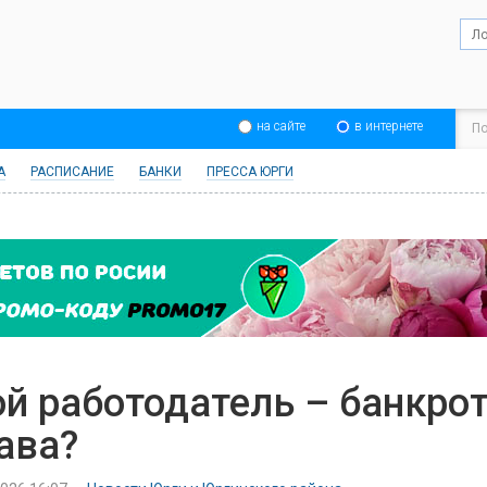
на сайте
в интернете
А
РАСПИСАНИЕ
БАНКИ
ПРЕССА ЮРГИ
й работодатель – банкрот
ава?