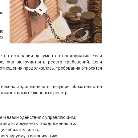
ия
ую
их
 на основании документов предприятия. Если
е, она включается в реестр требований. Если
 отношения продолжались, требования относятся
отнесена задолженность: текущие обязательства
ния которых включены в реестр.
тве и взаимодействия с управляющим;
ставить документы о задолженности;
щие обязательства;
орегулируемую организацию.