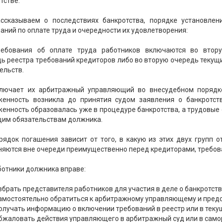
тстве.
ссказываем о последствиях банкротства, порядке установлен
аний по оплате труда и очередности их удовлетворения:
ребования об оплате труда работников включаются во втор
ь реестра требований кредиторов либо во вторую очередь текущ
ельств.
лючает их арбитражный управляющий во внесудебном порядке
женность возникла до принятия судом заявления о банкротств
енность образовалась уже в процедуре банкротства, а трудовые
щим обязательствам должника.
рядок погашения зависит от того, в какую из этих двух групп 
яются вне очереди преимущественно перед кредиторами, требова
ботники должника вправе:
збрать представителя работников для участия в деле о банкротс
самостоятельно обратиться к арбитражному управляющему и пред
олучать информацию о включении требований в реестр или в теку
обжаловать действия управляющего в арбитражный суд или в сам