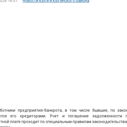
2026 16:07
Новости Юрги и Юргинского района
ботники предприятия-банкрота, в том числе бывшие, по зако
ются его кредиторами. Учет и погашение задолженности 
тной плате проходит по специальным правилам законодательства