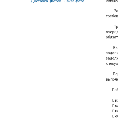
банкро
Доставка цветов
Заказ фото
Ра
требов
Т
очеред
обязат
Вк
задол
задолж
к теку
По
выполн
Ра
 и
 
 п
 