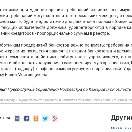
точником для удовлетворения требований является все имуще
ния требований могут составлять от нескольких месяцев до неск
сной массы будет недостаточно для расчетов в полном объеме с
 текущих обязательств должника, удовлетворяются в порядке к
аний кредиторов - пропорционально суммам в реестре.
аботникам предприятий-банкротов важно понимать: требования 
к и сроки их погашения зависят от стадии банкротства и време
кают сомнения в действиях арбитражного управляющего, он в
нты и обжаловать нарушения в саморегулируемую организацию, Ро
нтролю (надзору) в сфере саморегулируемых организаций Упр
су Елена Мостовщикова.
ик:
Пресс-служба Управления Росреестра по Кемеровской области 
Други
иться
Выезд на вс