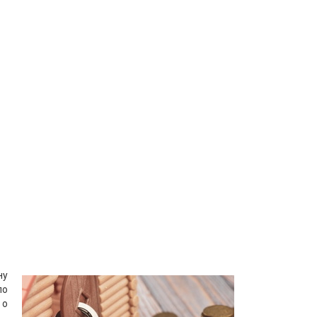
ну
по
 о