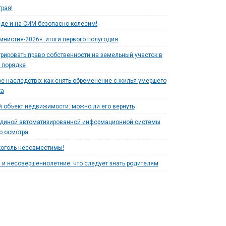
рая!
де и на СИМ безопасно колесим!
мнистия-2026»: итоги первого полугодия
трировать право собственности на земельный участок в
 порядке
е наследство: как снять обременение с жилья умершего
ка
 объект недвижимости: можно ли его вернуть
единой автоматизированной информационной системы
о осмотра
коголь несовместимы!
 и несовершеннолетние: что следует знать родителям