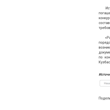
Ис
погаше
конкур
состав
требов
«Р
порядо
возни
докуме
по ко
Кузбас
Источн
Подел