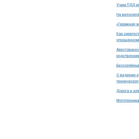
Учим ПДД иг
На велосипе
«Гаражная а
Как зарегис
упрощенном
Арестованно
родственни
Бесхозяйный
О ведении 
техническог
Дорога и ал
Мототехника