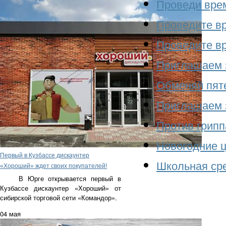
Проведи врем
Проведите вр
Проведите вр
Приглашаем з
Обменяй пяте
Приглашаем з
Против грипп
Новогодние ц
Первый в Кузбассе дискаунтер
Школьная сре
«Хороший» ждет своих покупателей!
В Юрге открывается первый в
Кузбассе дискаунтер «Хороший» от
сибирской торговой сети «Командор».
04 мая