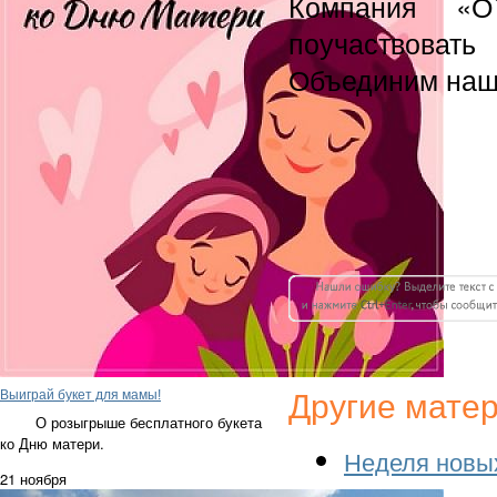
Компания «О
поучаствоват
Объединим наши
Выиграй букет для мамы!
Другие мате
О розыгрыше бесплатного букета
ко Дню матери.
Неделя новых
21 ноября