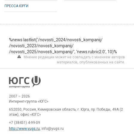
ПРЕССА ЮРГИ
%news lastlist('/novosti_2024/novosti_kompanij/
/novosti_2023/novosti_kompanij/
/novosti_2025/novosti_kompanij/', 'news.rubric2.0', 10)%
Мнение редакции может не совпадать с мнением авторов
материалов, опубликованных на сайте.
2007 – 2026
Интернет-группа «ЮГС»
652050, Россия, Кемеровская область, г. Юрга, пр. Победы, 49А (2
этаж), офис «ЮГС»
+7 (38451) 4-99-09
http://www.yugs.ru
, info@yugs.ru