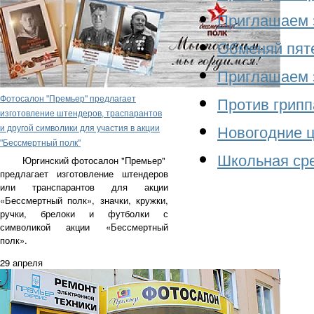
Приглашаем з
Обменяй пяте
Приглашаем з
Фотосалон "Премьер" предлагает
Против грипп
изготовление штендеров, траспарантов
и другой символики для участия в акции
Новогодние ц
"Бессмертный полк"
Школьная сре
Юргинский фотосалон "Премьер"
предлагает изготовление
штендеров
или транспарантов для акции
«Бессмертный полк», значки, кружки,
ручки, брелоки и футболки с
символикой акции «Бессмертный
полк».
29 апреля