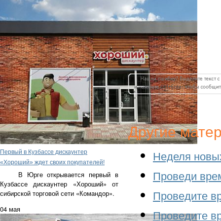
Другие мате
Первый в Кузбассе дискаунтер
Неделя новых
«Хороший» ждет своих покупателей!
В Юрге открывается первый в
Проведи врем
Кузбассе дискаунтер «Хороший» от
сибирской торговой сети «Командор».
Проведите вр
04 мая
Проведите вр