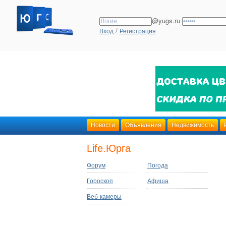
@yugs.ru
/
Вход
Регистрация
Новости
Объявления
Недвижимость
Life.Юрга
Форум
Погода
Гороскоп
Афиша
Веб-камеры