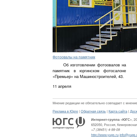
Фотоовалы на памятник
Об изготовлении фотоовалов на
памятник в юргинском фотосалоне
«Премьер» на Машиностроителей, 43.
11 апреля
Мнение редакции не обязательно совпадает с мнение
|
|
|
Реклама в Юрге
Обратная связь
Карта сайта
Дос
, 2
Интернет-группа «ЮГС»
652050
,
Россия
,
Кемеровская
+7 (38451) 4-99-09
http://www.yugs.ru
info@yugs.