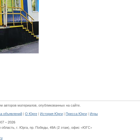
м авторов материалов, опубликованных на сайте.
|
|
|
|
ка объявлений
О Юрге
История Юрги
Пресса Юрги
Игры
007 – 2026
 область,
г. Юрга
,
пр. Победы, 49А (2 этаж)
,
офис «ЮГС»
ru