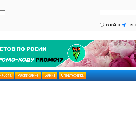
на сайте
в ин
Работа
Расписание
Банки
Спецтехника