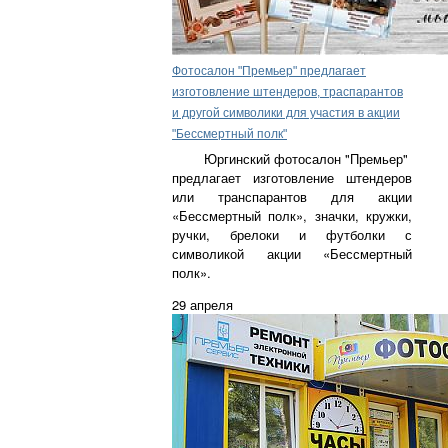
Фотосалон "Премьер" предлагает
изготовление штендеров, траспарантов
и другой символики для участия в акции
"Бессмертный полк"
Юргинский фотосалон "Премьер"
предлагает изготовление
штендеров
или транспарантов для акции
«Бессмертный полк», значки, кружки,
ручки, брелоки и футболки с
символикой акции «Бессмертный
полк».
29 апреля