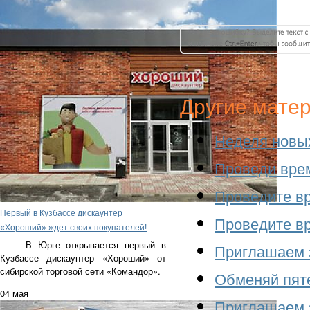
Другие мате
Неделя новых
Проведи врем
Проведите вр
Первый в Кузбассе дискаунтер
Проведите вр
«Хороший» ждет своих покупателей!
В Юрге открывается первый в
Приглашаем з
Кузбассе дискаунтер «Хороший» от
сибирской торговой сети «Командор».
Обменяй пяте
04 мая
Приглашаем з