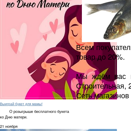
Всем покупател
товар до 20%.
Мы ждём вас п
Строительная, 
Сеть магазинов 
Выиграй букет для мамы!
О розыгрыше бесплатного букета
ко Дню матери.
21 ноября