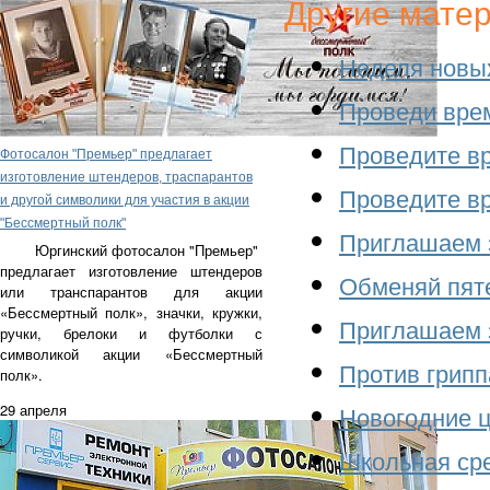
Другие мате
Неделя новых
Проведи врем
Проведите вр
Фотосалон "Премьер" предлагает
изготовление штендеров, траспарантов
Проведите вр
и другой символики для участия в акции
"Бессмертный полк"
Приглашаем з
Юргинский фотосалон "Премьер"
предлагает изготовление
штендеров
Обменяй пяте
или транспарантов для акции
«Бессмертный полк», значки, кружки,
Приглашаем з
ручки, брелоки и футболки с
символикой акции «Бессмертный
Против грипп
полк».
29 апреля
Новогодние ц
Школьная сре