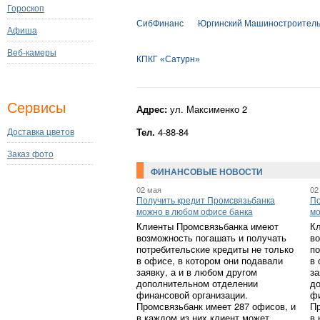
Гороскоп
СибФинанс
Юргинский Машиностроител
Афиша
Веб-камеры
КПКГ «Сатурн»
Сервисы
Адрес:
ул. Максименко 2
Тел.
4-88-84
Доставка цветов
Заказ фото
ФИНАНСОВЫЕ НОВОСТИ
02 мая
02
Получить кредит Промсвязьбанка
По
можно в любом офисе банка
мо
Клиенты Промсвязьбанка имеют
Кл
возможность погашать и получать
во
потребительские кредиты не только
по
в офисе, в котором они подавали
в 
заявку, а и в любом другом
за
дополнительном отделении
до
финансовой организации.
фи
Промсвязьбанк имеет 287 офисов, и
Пр
в каждом из них клиент может
в 