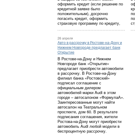
оформить кредит (если решение по
оф
кредитной заявке было
кр
положительным), досрочно
по
погасить кредит, оформить
по
страховую программу по кредиту,
ст
26 апреля
Авто в рассрочку в Ростове-на-Дону и
Нижнем Новгороде предлагает банк
Открытие
В Ростове-на-Дону и Нижнем
Новгороде банк «Открытие»
предлагает приобрести автомобили
в рассрочку. В Ростове-на-Дону
филиал банка «Ростовский»
подписал соглашение с
официальным дилером
автомобилей марки Audi в этом
городе – автосалоном «ФормулаА».
Заинтересованные могут найти
автосалон на Театральном
проспекте, дом 60. В результате
подписания соглашения, жители
Ростова-на-Дону могут приобрести
автомобиль Audi любой модели в
беспроцентную рассрочку.