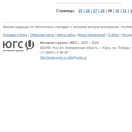
Страницы:
|
|
|
|
29
|
|
|
25
26
27
28
30
31
3
Мнение редакции не обязательно совпадает с мнением авторов материалов, опубли
|
|
|
|
|
Реклама в Юрге
Обратная связь
Карта сайта
Доска объявлений
О Юрге
Истор
, 2007 – 2026
Интернет-группа «ЮГС»
652050
,
Россия
,
Кемеровская область,
г. Юрга
,
пр. Победы, 
+7 (38451) 4-99-09
http://www.yugs.ru
info@yugs.ru