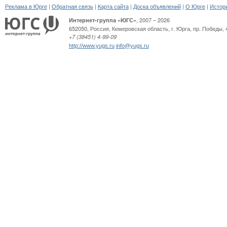
|
|
|
|
|
Реклама в Юрге
Обратная связь
Карта сайта
Доска объявлений
О Юрге
Истор
, 2007 – 2026
Интернет-группа «ЮГС»
652050
,
Россия
,
Кемеровская область,
г. Юрга
,
пр. Победы, 
+7 (38451) 4-99-09
http://www.yugs.ru
info@yugs.ru