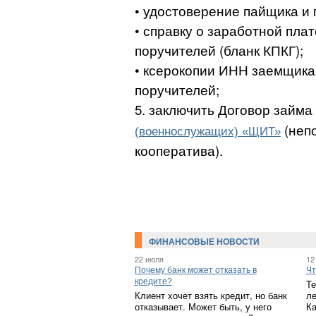
• удостоверение пайщика и 
• справку о заработной плат
поручителей (бланк КПКГ);
• ксерокопии ИНН заемщика
поручителей;
5. заключить Договор займа
(неп
(военнослужащих) «ЩИТ»
кооператива).
ФИНАНСОВЫЕ НОВОСТИ
22 июля
12
Почему банк может отказать в
Чт
кредите?
Те
Клиент хочет взять кредит, но банк
ле
отказывает. Может быть, у него
Ка