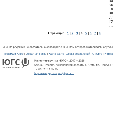
ка
ск
по
ко
до
ру
Страницы:
|
|
|
4
|
|
|
|
1
2
3
5
6
7
8
Мнение редакции не обязательно совпадает с мнением авторов материалов, опубли
|
|
|
|
|
Реклама в Юрге
Обратная связь
Карта сайта
Доска объявлений
О Юрге
Истор
, 2007 – 2026
Интернет-группа «ЮГС»
652050
,
Россия
,
Кемеровская область,
г. Юрга
,
пр. Победы, 
+7 (38451) 4-99-09
http://www.yugs.ru
info@yugs.ru