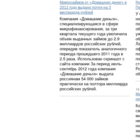
Микрозаймов от «Домашних денег» в
Ро
2012 году выдано почти на 3
Пе
миллиарда рублей
У 
Компания «Домашние деньги»,
но
специализирующаяся в сфере
по
микрофинансирования, за три
об
квартала текущего года увеличила
уж
объем выданных займов до 2.9
об
миллиардов российских рублей,
Ле
опередив показатель аналогичного
оф
периода прошедшего 2011 года в
по
2.5 раза. Использован скриншот с
по
сайта компании За период июль-
ст
сентябрь 2012 года компания
Ро
«Домашние деньги» выдала
об
россиянам 54 000 займов
практически на полтора миллиарда
российских рублей.
16
Ми
не
Ко
св
ми
не
но
за
по