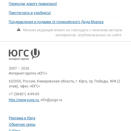
Переходи дорогу правильно!
Пристегнись и улыбнись!
Поздравления и подарки от полицейского Деда Мороза
Мнение редакции может не совпадать с мнением авторов
материалов, опубликованных на сайте.
2007 – 2026
Интернет-группа «ЮГС»
652050, Россия, Кемеровская область, г. Юрга, пр. Победы, 49А (2
этаж), офис «ЮГС»
+7 (38451) 4-99-09
http://www.yugs.ru
, info@yugs.ru
Реклама в Юрге
Обратная связь
О Юрге