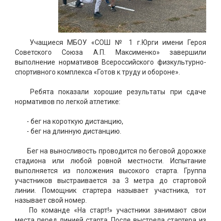
Учащиеся МБОУ «СОШ № 1 г.Юрги имени Героя
Советского Союза А.П. Максименко» завершили
выполнение нормативов Всероссийского физкультурно-
спортивного комплекса «Готов к труду и обороне».
Ребята показали хорошие результаты при сдаче
нормативов по легкой атлетике:
-️ бег на короткую дистанцию,
- бег на длинную дистанцию.
Бег на выносливость проводится по беговой дорожке
стадиона или любой ровной местности. Испытание
выполняется из положения высокого старта. Группа
участников выстраивается за 3 метра до стартовой
линии. Помощник стартера называет участника, тот
называет свой номер.
По команде «На старт!» участники занимают свои
места перед линией старта. После выстрела стартера из