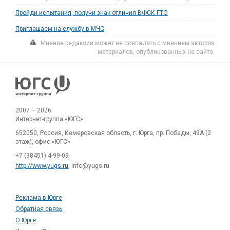
Пройди испытания, получи знак отличия ВФСК ГТО
Приглашаем на службу в МЧС
Мнение редакции может не совпадать с мнением авторов
материалов, опубликованных на сайте.
2007 – 2026
Интернет-группа «ЮГС»
652050, Россия, Кемеровская область, г. Юрга, пр. Победы, 49А (2
этаж), офис «ЮГС»
+7 (38451) 4-99-09
http://www.yugs.ru
, info@yugs.ru
Реклама в Юрге
Обратная связь
О Юрге