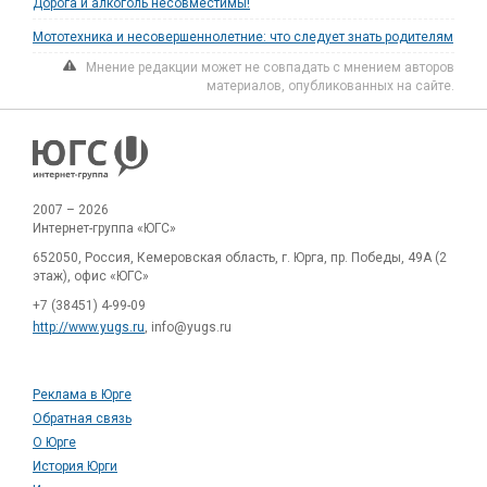
Дорога и алкоголь несовместимы!
Мототехника и несовершеннолетние: что следует знать родителям
Мнение редакции может не совпадать с мнением авторов
материалов, опубликованных на сайте.
2007 – 2026
Интернет-группа «ЮГС»
652050, Россия, Кемеровская область, г. Юрга, пр. Победы, 49А (2
этаж), офис «ЮГС»
+7 (38451) 4-99-09
http://www.yugs.ru
, info@yugs.ru
Реклама в Юрге
Обратная связь
О Юрге
История Юрги