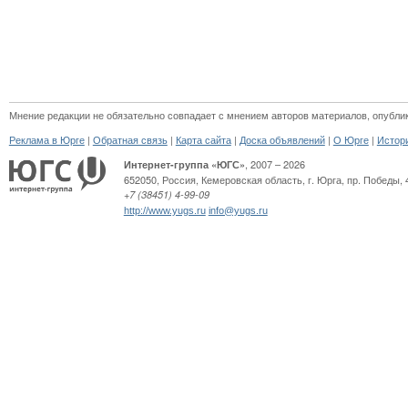
Мнение редакции не обязательно совпадает с мнением авторов материалов, опубли
|
|
|
|
|
Реклама в Юрге
Обратная связь
Карта сайта
Доска объявлений
О Юрге
Истор
, 2007 – 2026
Интернет-группа «ЮГС»
652050
,
Россия
,
Кемеровская область,
г. Юрга
,
пр. Победы, 
+7 (38451) 4-99-09
http://www.yugs.ru
info@yugs.ru