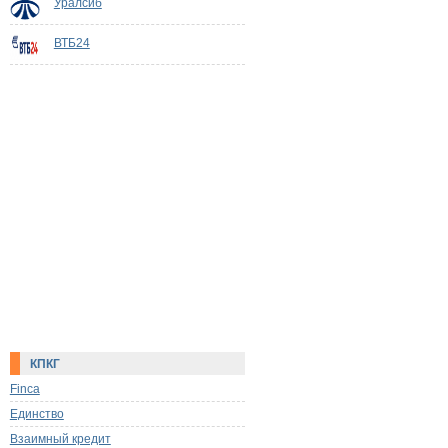
Уралсиб
ВТБ24
КПКГ
Finca
Единство
Взаимный кредит