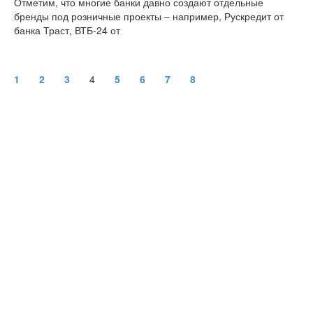
Отметим, что многие банки давно создают отдельные
бренды под розничные проекты – например, Рускредит от
банка Траст, ВТБ-24 от
1
2
3
4
5
6
7
8