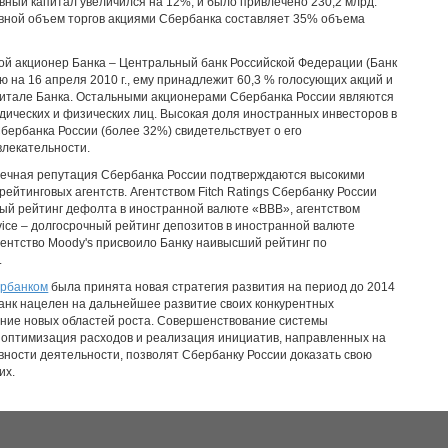
авный капитал увеличился на 12%, и было привлечено 230,2 млрд.
вной объем торгов акциями Сбербанка составляет 35% объема
ой акционер Банка – Центральный банк Российской Федерации (Банк
ю на 16 апреля 2010 г., ему принадлежит 60,3 % голосующих акций и
питале Банка. Остальными акционерами Сбербанка России являются
дических и физических лиц. Высокая доля иностранных инвесторов в
Сбербанка России (более 32%) свидетельствует о его
лекательности.
речная репутация Сбербанка России подтверждаются высокими
ейтинговых агентств. Агентством Fitch Ratings Сбербанку России
ый рейтинг дефолта в иностранной валюте «BBB», агентством
rvice – долгосрочный рейтинг депозитов в иностранной валюте
агентство Moody's присвоило Банку наивысший рейтинг по
.
рбанком
была принята новая стратегия развития на период до 2014
 Банк нацелен на дальнейшее развитие своих конкурентных
ние новых областей роста. Совершенствование системы
 оптимизация расходов и реализация инициатив, направленных на
ости деятельности, позволят Сбербанку России доказать свою
их.