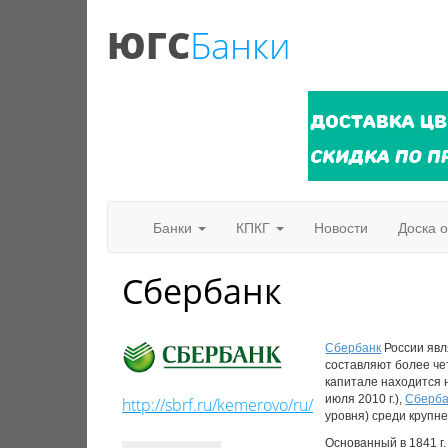
ЮГС
Банки
Банки
КПКГ
Новости
Доска 
Сбербанк
Сбербанк
России явл
составляют более че
капитале находится н
июля 2010 г.),
Сберба
http://sbrf.ru/kemerovo/ru/
уровня) среди крупн
Основанный в 1841 г