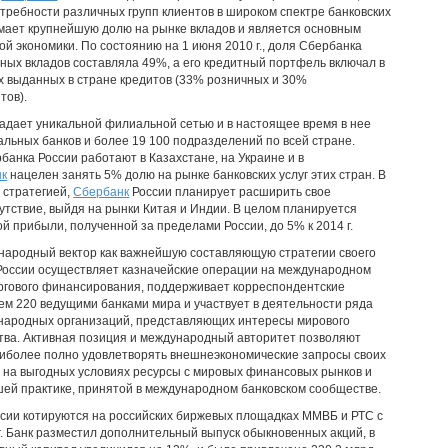
ребности различных групп клиентов в широком спектре банковских
имает крупнейшую долю на рынке вкладов и является основным
ой экономики. По состоянию на 1 июня 2010 г., доля Сбербанка
тных вкладов составляла 49%, а его кредитный портфель включал в
ех выданных в стране кредитов (33% розничных и 30%
тов).
адает уникальной филиальной сетью и в настоящее время в нее
альных банков и более 19 100 подразделений по всей стране.
банка России работают в Казахстане, на Украине и в
нк
нацелен занять 5% долю на рынке банковских услуг этих стран. В
 стратегией,
Сбербанк
России планирует расширить свое
тствие, выйдя на рынки Китая и Индии. В целом планируется
й прибыли, полученной за пределами России, до 5% к 2014 г.
народный вектор как важнейшую составляющую стратегии своего
оссии осуществляет казначейские операции на международном
ргового финансирования, поддерживает корреспондентские
ем 220 ведущими банками мира и участвует в деятельности ряда
народных организаций, представляющих интересы мирового
тва. Активная позиция и международный авторитет позволяют
иболее полно удовлетворять внешнеэкономические запросы своих
ь на выгодных условиях ресурсы с мировых финансовых рынков и
шей практике, принятой в международном банковском сообществе.
сии котируются на российских биржевых площадках ММВБ и РТС с
 г. Банк разместил дополнительный выпуск обыкновенных акций, в