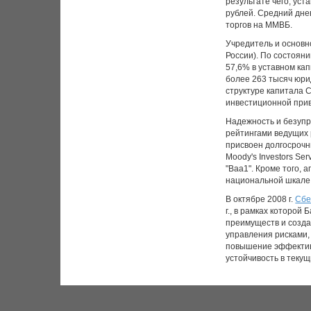
результате чего, уст
рублей. Средний дне
торгов на ММВБ.
Учредитель и основн
России). По состояни
57,6% в уставном ка
более 263 тысяч юри
структуре капитала 
инвестиционной прив
Надежность и безуп
рейтингами ведущих р
присвоен долгосрочн
Moody's Investors Se
"Baa1". Кроме того, 
национальной шкале
В октябре 2008 г.
Сбе
г., в рамках которой
преимуществ и созда
управления рисками,
повышение эффективн
устойчивость в текущ