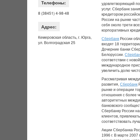
Телефоны:
удовлетворяющий пот
услуг. Сбербанк зан
8 (38451) 4-98-48
кредитором российск
России на рынке час
себя около трети вс
Адрес:
корпоративных креди
Кемеровская область, г. Юрга,
Сбербанк
России обл
ул. Волгоградская 25
входят 18 территори
Дочерние банки Сбер
Белоруссии.
Сберба
соответствии с новой
международное прису
увеличить долю чисто
Рассматривая между
развития,
Сбербанк
Р
рынке и операции то
отношения с более ч
авторитетных между
банковского сообщес
Сбербанку России на
клиентов, привлекат
соответствовать луч
Акции Сбербанка Рос
1996 г. В марте 2007