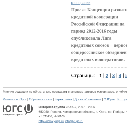
кооперации
Проект Концепции развит
кредитной кооперации
Российской Федерации на
период 2012-2016 годы
опубликовала Лига
кредитных союзов – перво
общероссийское объединен
кредитных кооперативов.
Страницы:
1
|
|
|
|
2
3
4
Мнение редакции не обязательно совпадает с мнением авторов материалов, опубли
|
|
|
|
|
Реклама в Юрге
Обратная связь
Карта сайта
Доска объявлений
О Юрге
Истор
, 2007 – 2026
Интернет-группа «ЮГС»
652050
,
Россия
,
Кемеровская область,
г. Юрга
,
пр. Победы, 
+7 (38451) 4-99-09
http://www.yugs.ru
info@yugs.ru