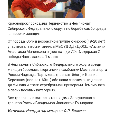
Красноярск проходили Первенство и Чемпионат
Сибирского Федерального округа по борьбе самбо среди
юниорок и женщин.
От города Юрги в возрастной группе юниорок (19-20 лет)
участвовала воспитанница МБОУДОД «ДЮСШ «Атлант»
Анастасия Маненкова в (вес. кат. до 72кг.), одержав 2
победы Настя заняла 1 место.
В Чемпионате Сибирского Федерального округа среди
женщин боролись 2 юргинские самбистки Мастера спорта
России Надежда Тартыкова (вес. кат. 56кг.) и Ксения
Бережная (вес. кат. 60кг.) обе наши спортсменки дошли
до финала и стали серебряными призерами Чемпионата
в своих весовых категориях.
Все трое являются воспитанницами Заслуженного
тренера России Владимира Ивановича Гончарова.
Источник:
Инструктор-методист О.Р. Валеева