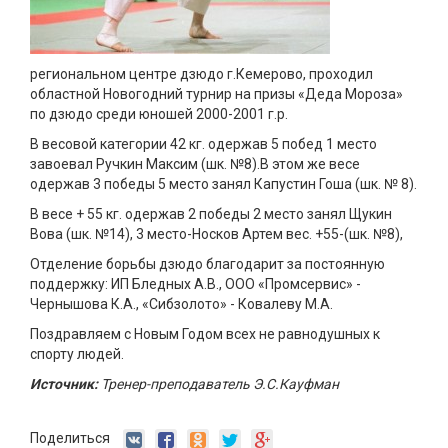
региональном центре дзюдо г.Кемерово, проходил
областной Новогодний турнир на призы «Деда Мороза»
по дзюдо среди юношей 2000-2001 г.р.
В весовой категории 42 кг. одержав 5 побед 1 место
завоевал Ручкин Максим (шк. №8).В этом же весе
одержав 3 победы 5 место занял Капустин Гоша (шк. № 8).
В весе + 55 кг. одержав 2 победы 2 место занял Щукин
Вова (шк. №14), 3 место-Носков Артем вес. +55-(шк. №8),
Отделение борьбы дзюдо благодарит за постоянную
поддержку: ИП Бледных А.В., ООО «Промсервис» -
Чернышова К.А., «Сибзолото» - Ковалеву М.А.
Поздравляем с Новым Годом всех не равнодушных к
спорту людей.
Источник:
Тренер-преподаватель Э.С.Кауфман
Поделиться