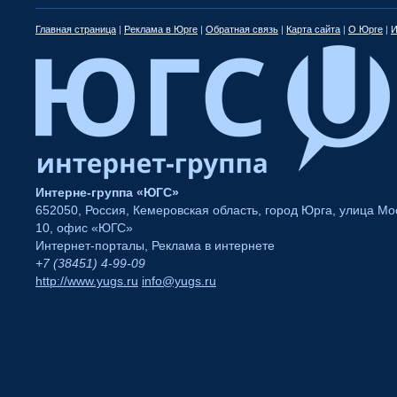
Главная страница
|
Реклама в Юрге
|
Обратная связь
|
Карта сайта
|
О Юрге
|
И
Интерне-группа «ЮГС»
652050
,
Россия
,
Кемеровская область
,
город Юрга
,
улица Мос
10
,
офис «ЮГС»
Интернет-порталы
,
Реклама в интернете
+7 (38451) 4-99-09
http://www.yugs.ru
info@yugs.ru