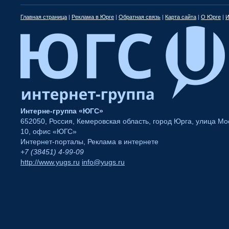
Главная страница
|
Реклама в Юрге
|
Обратная связь
|
Карта сайта
|
О Юрге
|
И
Интерне-группа «ЮГС»
652050
,
Россия
,
Кемеровская область
,
город Юрга
,
улица Мос
10
,
офис «ЮГС»
Интернет-порталы
,
Реклама в интернете
+7 (38451) 4-99-09
http://www.yugs.ru
info@yugs.ru