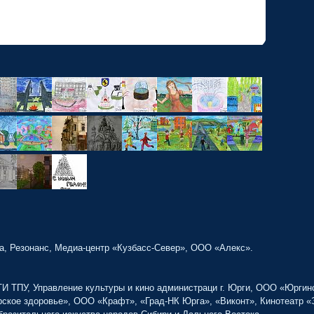
•
а, Резонанс, Медиа-центр «Кузбасс-Север», ООО «Алекс».
 ТПУ, Управление культуры и кино администраци г. Юрги, ООО «Юргин
рское здоровье», ООО «Крафт», «Град-НК Юрга», «Виконт», Кинотеатр «