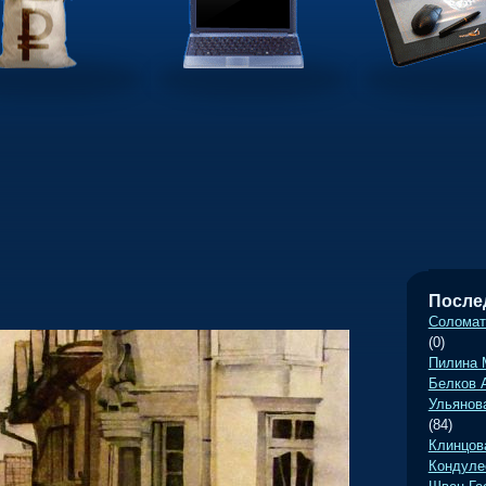
•
После
Соломат
(0)
Пилина 
Белков 
Ульянов
(84)
Клинцов
Кондуле