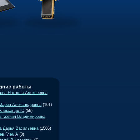
•
дние работы
ова Наталья Алексеевна
Мария Александровна
(101)
Александр Ю
(59)
а Ксения Владимировна
а Дарья Васильевна
(1506)
ев Глеб А
(8)