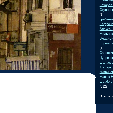
Швец Ге
Захаров
Ступниц
(1)
Гребене
Сафроно
Алексан
Мельник
Владими
Коршако
(1)
Савости
Чуприко
•
Шалаева
Желудко
Литвино
Мацюк Н
•
Швабенл
(312)
Все раб