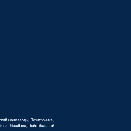
ский машзавод», Позитроника,
Эра», GoodLine, Пейнтбольный