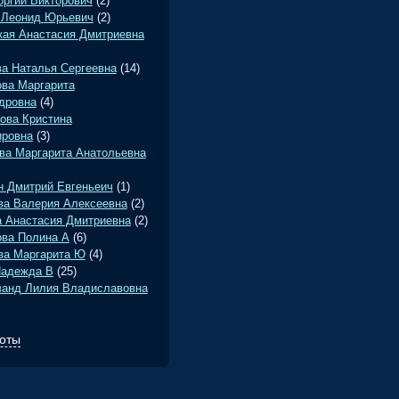
оргий Викторович
(2)
 Леонид Юрьевич
(2)
кая Анастасия Дмитриевна
ва Наталья Сергеевна
(14)
ва Маргарита
дровна
(4)
ова Кристина
ровна
(3)
ва Маргарита Анатольевна
н Дмитрий Евгеньеич
(1)
ва Валерия Алексеевна
(2)
 Анастасия Дмитриевна
(2)
ва Полина А
(6)
ва Маргарита Ю
(4)
адежда В
(25)
•
анд Лилия Владиславовна
оты