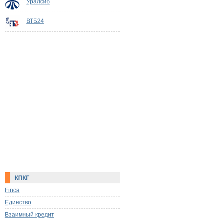
Уралсиб
ВТБ24
КПКГ
Finca
Единство
Взаимный кредит