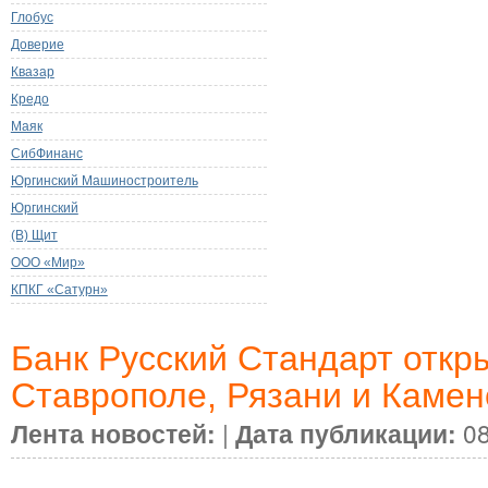
Глобус
Доверие
Квазар
Кредо
Маяк
СибФинанс
Юргинский Машиностроитель
Юргинский
(В) Щит
ООО «Мир»
КПКГ «Сатурн»
Банк Русский Стандарт откр
Ставрополе, Рязани и Камен
Лента новостей:
|
Дата публикации:
08