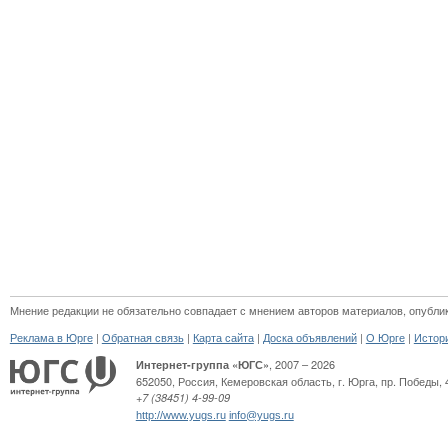
Мнение редакции не обязательно совпадает с мнением авторов материалов, опубли
|
|
|
|
|
Реклама в Юрге
Обратная связь
Карта сайта
Доска объявлений
О Юрге
Истор
, 2007 – 2026
Интернет-группа «ЮГС»
652050
,
Россия
,
Кемеровская область,
г. Юрга
,
пр. Победы, 
+7 (38451) 4-99-09
http://www.yugs.ru
info@yugs.ru