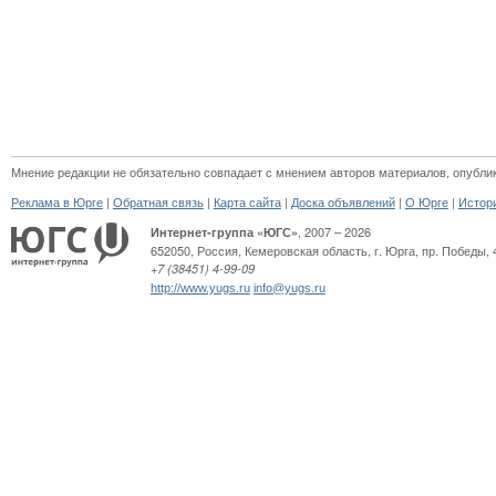
Мнение редакции не обязательно совпадает с мнением авторов материалов, опубли
|
|
|
|
|
Реклама в Юрге
Обратная связь
Карта сайта
Доска объявлений
О Юрге
Истор
, 2007 – 2026
Интернет-группа «ЮГС»
652050
,
Россия
,
Кемеровская область,
г. Юрга
,
пр. Победы, 
+7 (38451) 4-99-09
http://www.yugs.ru
info@yugs.ru