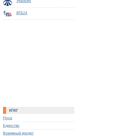
Уралсиб
ВТБ24
КПКГ
Finca
Единство
Взаимный кредит