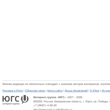
Мнение редакции не обязательно совпадает с мнением авторов материалов, опубли
|
|
|
|
|
Реклама в Юрге
Обратная связь
Карта сайта
Доска объявлений
О Юрге
Истор
, 2007 – 2026
Интернет-группа «ЮГС»
652050
,
Россия
,
Кемеровская область,
г. Юрга
,
пр. Победы, 
+7 (38451) 4-99-09
http://www.yugs.ru
info@yugs.ru