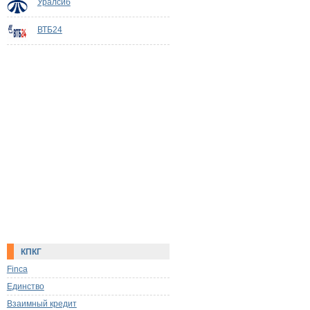
Уралсиб
ВТБ24
КПКГ
Finca
Единство
Взаимный кредит