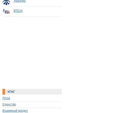
Уралсиб
ВТБ24
КПКГ
Finca
Единство
Взаимный кредит