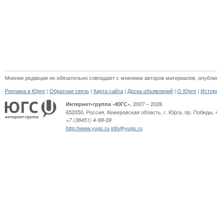
Мнение редакции не обязательно совпадает с мнением авторов материалов, опубли
|
|
|
|
|
Реклама в Юрге
Обратная связь
Карта сайта
Доска объявлений
О Юрге
Истор
, 2007 – 2026
Интернет-группа «ЮГС»
652050
,
Россия
,
Кемеровская область,
г. Юрга
,
пр. Победы, 
+7 (38451) 4-99-09
http://www.yugs.ru
info@yugs.ru