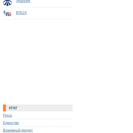
Уралсиб
ВТБ24
КПКГ
Finca
Единство
Взаимный кредит