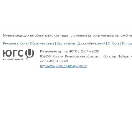
Мнение редакции не обязательно совпадает с мнением авторов материалов, опубли
|
|
|
|
|
Реклама в Юрге
Обратная связь
Карта сайта
Доска объявлений
О Юрге
Истор
, 2007 – 2026
Интернет-группа «ЮГС»
652050
,
Россия
,
Кемеровская область,
г. Юрга
,
пр. Победы, 
+7 (38451) 4-99-09
http://www.yugs.ru
info@yugs.ru