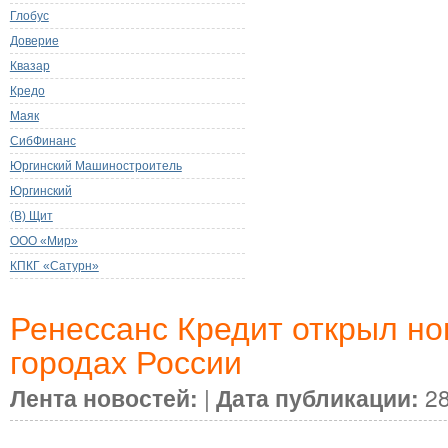
Глобус
Доверие
Квазар
Кредо
Маяк
СибФинанс
Юргинский Машиностроитель
Юргинский
(В) Щит
ООО «Мир»
КПКГ «Сатурн»
Ренессанс Кредит открыл н
городах России
Лента новостей:
|
Дата публикации:
28