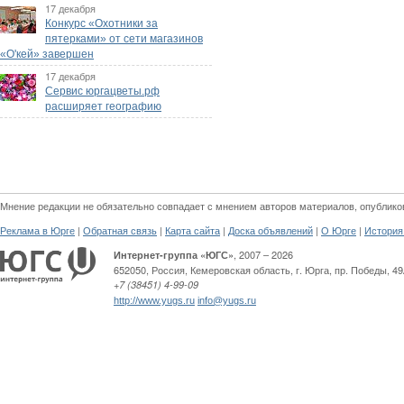
17 декабря
Конкурс «Охотники за
пятерками» от сети магазинов
«О'кей» завершен
17 декабря
Сервис юргацветы.рф
расширяет географию
Мнение редакции не обязательно совпадает с мнением авторов материалов, опублико
|
|
|
|
|
Реклама в Юрге
Обратная связь
Карта сайта
Доска объявлений
О Юрге
История
, 2007 – 2026
Интернет-группа «ЮГС»
652050
,
Россия
,
Кемеровская область,
г. Юрга
,
пр. Победы, 49
+7 (38451) 4-99-09
http://www.yugs.ru
info@yugs.ru