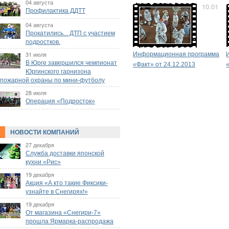
04 августа
10.01
Профилактика ДДТТ
04 августа
Прокатились... ДТП с участием
подростков.
31 июля
Информационная программа
В Юрге завершился чемпионат
«Факт» от 24.12.2013
Юргинского гарнизона
пожарной охраны по мини-футболу
28 июля
Операция «Подросток»
НОВОСТИ КОМПАНИЙ
27 декабря
Служба доставки японской
кухни «Рис»
19 декабря
Акция «А кто такие Фиксики-
узнайте в Снегирях!»
19 декабря
От магазина «Снегири-7»
прошла Ярмарка-распродажа