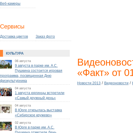
Веб-камеры
Сервисы
Доставка цветов
Заказ фото
КУЛЬТУРА
Видеоновос
06 августа
9 августа в парке им. А.С.
«Факт» от 0
Пушкина состоится игровая
программа, посвященная Дню
физкультурника
/
/
Новости 2013
Видеоновости
04 августа
1 августа юргинцы встретили
«Самый дружный день»
04 августа
В Юрге открылась выставка
«Сибирское кружево»
02 августа
В Юрге в парке им. А.С.
Пушкина отметили День