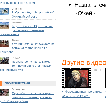
Названы сч
России по вольной борьбе
24 июня
«О′кей»
В Юрге пройдет Всероссийский
Олимпийский день
19 июня
В День России в Юрге прошли
различные спортивные
соревнования
26 мая
Летний Чемпионат Кузбасса по
легкой атлетике прошел в
Кемерово
21 мая
Другие виде
Первенство по настольному
теннису прошло в юргинском
10.01
теннисном клубе
ПРОИСШЕСТВИЯ
04 августа
Информационная программа
Стрельба в населенном пункте
«Факт» от 30.12.2013
наказывается штрафом от 40
до 100 тысяч рублей