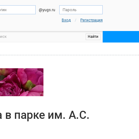
@yugs.ru
/
Вход
Регистрация
в парке им. А.С.