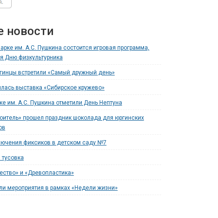
е новости
парке им. А.С. Пушкина состоится игровая программа,
я Дню физкультурника
ргинцы встретили «Самый дружный день»
ылась выставка «Сибирское кружево»
рке им. А.С. Пушкина отметили День Нептуна
роитель» прошел праздник шоколада для юргинских
ов
ючения фиксиков в детском саду №7
 тусовка
ество» и «Древопластика»
ли мероприятия в рамках «Недели жизни»