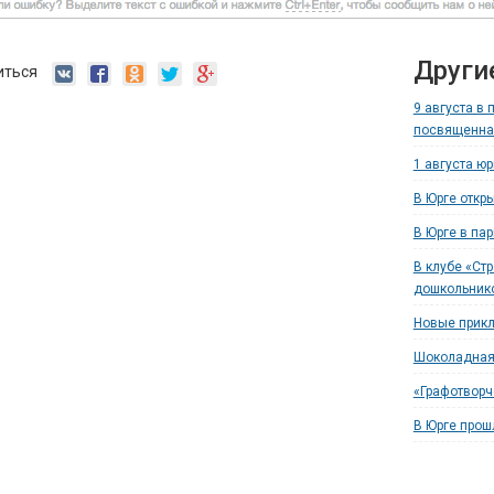
Други
иться
9 августа в 
посвященна
1 августа ю
В Юрге откр
В Юрге в па
В клубе «Ст
дошкольник
Новые прикл
Шоколадная
«Графотворч
В Юрге прош