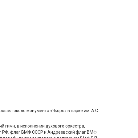
рошел около монумента «Якорь» в парке им. А.С.
й гимн, в исполнении духового оркестра,
г РФ, флаг ВМФ СССР и Андреевский флаг ВМФ