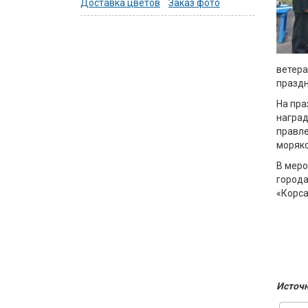
Доставка цветов
Заказ фото
ветера
праздн
На пра
наград
правле
моряко
В меро
города
«Корса
Источн