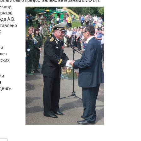
 флаги было предоставлено ветеранам ВМФ Е.П.
икову.
оряков
да А.В.
ставлено
С
ни
член
нских
ии
я
двиг».