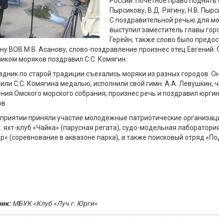
России. Почетное право поднять
Пырсикову, В.Д. Рягину, Н.В. Пырс
С поздравительной речью для м
выступил заместитель главы горо
Герейн, также слово было предо
ну ВОВ М.В. Асанову, слово-поздравление произнес отец Евгений. 
иком моряков поздравил С.С. Комягин.
здник по старой традиции съехались моряки из разных городов. О
или С.С. Комягина медалью, исполнили свой гимн. А.А. Левушкин, 
ния Омского морского собрания, произнес речь и поздравил юрги
в.
приятии приняли участие молодежные патриотические организац
: яхт-клуб «Чайка» (парусная регата), судо-модельная лаборатори
р» (соревнование в аквазоне парка), а также поисковый отряд «По
ик:
МБУК «Клуб «Луч г. Юрги»