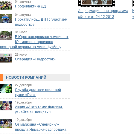
04 августа
Профилактика ДДТТ
Информационная программа
04 августа
«Факт» от 24.12.2013
Прокатились... ДТП с участием
подростков.
31 июля
В Юрге завершился чемпионат
Юргинского гарнизона
пожарной охраны по мини-футболу
28 июля
Операция «Подросток»
НОВОСТИ КОМПАНИЙ
27 декабря
Служба доставки японской
кухни «Рис»
19 декабря
Акция «А кто такие Фиксики-
узнайте в Снегирях!»
19 декабря
От магазина «Снегири-7»
прошла Ярмарка-распродажа