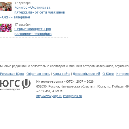
17 декабря
Конкурс «Охотники за
пятерками» от сети магазинов
«О'кей» завершен
17 декабря
Сервис юргацветы.рф
расширяет географию
Мнение редакции не обязательно совпадает с мнением авторов материалов, опублико
|
|
|
|
|
Реклама в Юрге
Обратная связь
Карта сайта
Доска объявлений
О Юрге
История
, 2007 – 2026
Интернет-группа «ЮГС»
652050
,
Россия
,
Кемеровская область,
г. Юрга
,
пр. Победы, 49
+7 (38451) 4-99-09
http://www.yugs.ru
info@yugs.ru