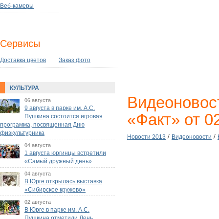
Веб-камеры
Сервисы
Доставка цветов
Заказ фото
КУЛЬТУРА
Видеоновос
06 августа
9 августа в парке им. А.С.
«Факт» от 0
Пушкина состоится игровая
программа, посвященная Дню
физкультурника
/
/
Новости 2013
Видеоновости
04 августа
1 августа юргинцы встретили
«Самый дружный день»
04 августа
В Юрге открылась выставка
«Сибирское кружево»
02 августа
В Юрге в парке им. А.С.
Пушкина отметили День