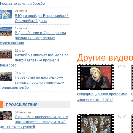
России по вольной борьбе
24 июня
В Юрге пройдет Всероссийский
Олимпийский день
19 июня
В День России в Юрге прошли
различные спортивные
соревнования
26 мая
Другие виде
Летний Чемпионат Кузбасса по
легкой атлетике прошел в
Кемерово
10.01
21 мая
Первенство по настольному
теннису прошло в юргинском
теннисном клубе
Информационная программа
«Факт» от 30.12.2013
ПРОИСШЕСТВИЯ
04 августа
10.01
Стрельба в населенном пункте
наказывается штрафом от 40
до 100 тысяч рублей