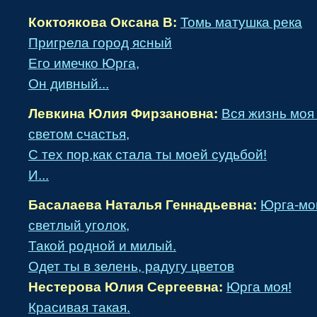
Коктоякова Оксана В:
Томь матушка река
Пригрела город ясный
Его имечко Юрга,
Он дивный...
Левкина Юлия Фирзановна:
Вся жизнь моя
светом счастья,
С тех пор,как стала ты моей судьбой!
И...
Басалаева Наталья Геннадьевна:
Юрга-мой
светлый уголок,
Такой родной и милый.
Одет ты в зелень, радугу цветов
Нестерова Юлия Сергеевна:
Юрга моя!
Красивая такая.