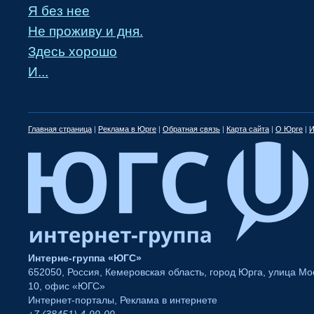
Я без нее
Не проживу и дня.
Здесь хорошо
И...
Главная страница
|
Реклама в Юрге
|
Обратная связь
|
Карта сайта
|
О Юрге
|
И
Интерне-группа «ЮГС»
652050
,
Россия
,
Кемеровская область
,
город Юрга
,
улица Мос
10
,
офис «ЮГС»
Интернет-порталы
,
Реклама в интернете