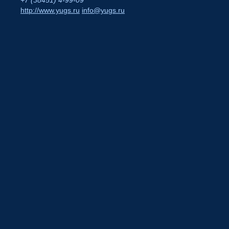
+7 (38451) 4-99-09
http://www.yugs.ru
info@yugs.ru