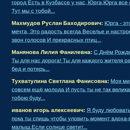
город Есть в Кузбассе у нас, Юрга,Юрга все
Тут мы с тобой...
Махмудов Руслан Баходирович:
Юрга - эт
мечта, Это радость всегда Веселье и наст
звон голосов И прекрасных птиц...
Манянова Лилия Фанилевна:
С Днём Рожд
Ты для нас дорога! Ты для каждого жителя р
бед и потерь...
Тухватулина Светлана Фанисовна:
Моя ми
совсем ещё молода И пусть ты не так велика
тобою буду...
иванов игорь алексеевич:
Я буду любоват
пока ты спишь чтобы уловить момент вдоха
малыш.Если солнце светит...