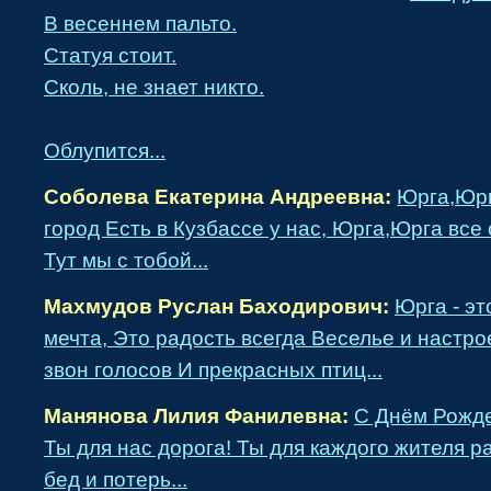
В весеннем пальто.
Статуя стоит.
Сколь, не знает никто.
Облупится...
Соболева Екатерина Андреевна:
Юрга,Юрг
город Есть в Кузбассе у нас, Юрга,Юрга все
Тут мы с тобой...
Махмудов Руслан Баходирович:
Юрга - эт
мечта, Это радость всегда Веселье и наст
звон голосов И прекрасных птиц...
Манянова Лилия Фанилевна:
С Днём Рожд
Ты для нас дорога! Ты для каждого жителя р
бед и потерь...