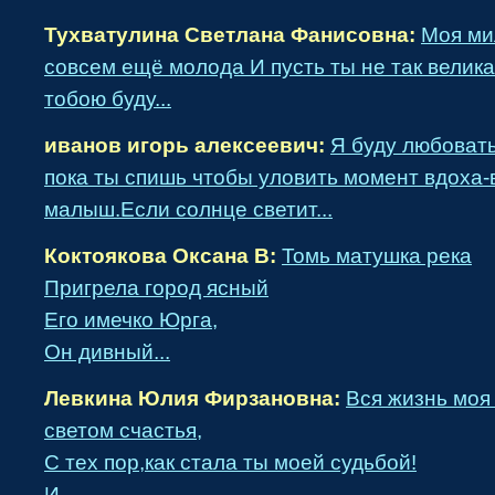
Тухватулина Светлана Фанисовна:
Моя ми
совсем ещё молода И пусть ты не так велика
тобою буду...
иванов игорь алексеевич:
Я буду любоват
пока ты спишь чтобы уловить момент вдоха
малыш.Если солнце светит...
Коктоякова Оксана В:
Томь матушка река
Пригрела город ясный
Его имечко Юрга,
Он дивный...
Левкина Юлия Фирзановна:
Вся жизнь моя
светом счастья,
С тех пор,как стала ты моей судьбой!
И...