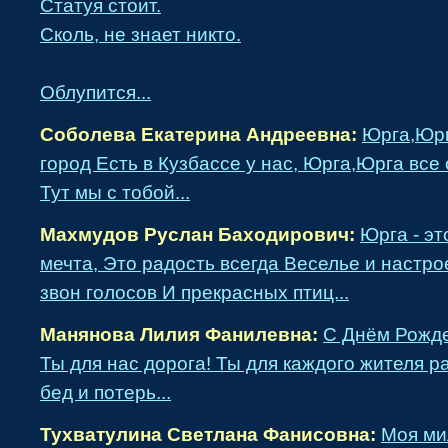
Статуя стоит.
Сколь, не знает никто.
Облупится...
Соболева Екатерина Андреевна:
Юрга,Юрг
город Есть в Кузбассе у нас, Юрга,Юрга все
Тут мы с тобой...
Махмудов Руслан Баходирович:
Юрга - эт
мечта, Это радость всегда Веселье и наст
звон голосов И прекрасных птиц...
Манянова Лилия Фанилевна:
С Днём Рожд
Ты для нас дорога! Ты для каждого жителя р
бед и потерь...
Тухватулина Светлана Фанисовна:
Моя ми