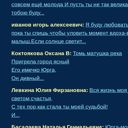
совсем ещё молода И пусть ты не так велика
тобою буду...
иванов игорь алексеевич:
Я буду любоват
пока ты спишь чтобы уловить момент вдоха
малыш.Если солнце светит...
Коктоякова Оксана В:
Томь матушка река
Пригрела город ясный
Его имечко Юрга,
Он дивный...
Левкина Юлия Фирзановна:
Вся жизнь моя
светом счастья,
С тех пор,как стала ты моей судьбой!
И...
Басалаева Наталья Геннадьевна:
Юрга-мой