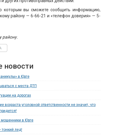
 и других противоправных действий.
по которым вы сможете сообщить информацию,
ому району — 6-66-21 и «телефон доверия» — 5-
 району.
е новости
аникулы» в Юрге
рываться с места ДТП
уации на дорогах
е возраста уголовной ответственности не значит, что
придется!
 мошенники в Юрге
 тонкий лед!