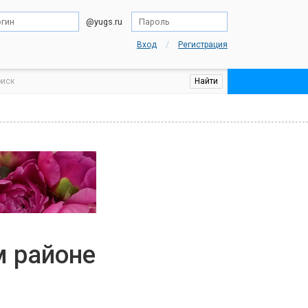
@yugs.ru
/
Вход
Регистрация
м районе