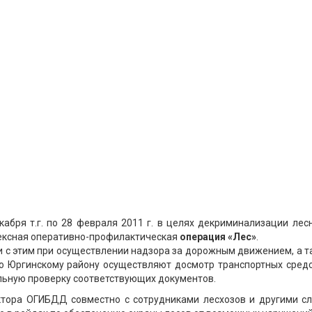
кабря т.г. по 28 февраля 2011 г. в целях декриминализации лес
ексная оперативно-профилактическая
операция «Лес»
.
и с этим при осуществлении надзора за дорожным движением, а 
о Юргинскому району осуществляют досмотр транспортных средс
ьную проверку соответствующих документов.
ктора ОГИБДД совместно с сотрудниками лесхозов и другими с