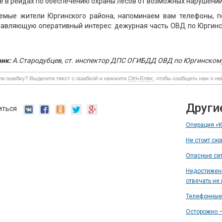
е в рейдах по обеспечению охраны лесов от возможных нарушений
емые жители Юргинского района, напоминаем вам телефоны, 
авляющую оперативный интерес: дежурная часть ОВД по Юргинск
ик:
А.Стародубцев, ст. инспектор ДПС ОГИБДД ОВД по Юргинскому
Други
иться
Операция «К
Не стоит ск
Опасные сит
Недостижени
отвечать не 
Телефонные
Осторожно —