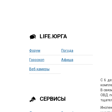
LIFE.ЮРГА
Форум
Погода
Гороскоп
Афиша
Веб-камеры
С 6 де
компл
В связ
ОВД п
СЕРВИСЫ
тщател
Инспе