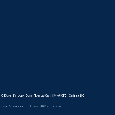
|
О Юрге
|
История Юрги
|
Пресса Юрги
|
Клуб ЮГС
|
Сайт за 100
а
,
улица Московская, д. 34
,
офис «ЮГС», Городской