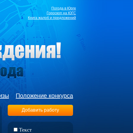
Погода в Юрге
Гороскоп на ЮГС
Книга жалоб и предложений
изы
Положение конкурса
Добавить работу
Текст