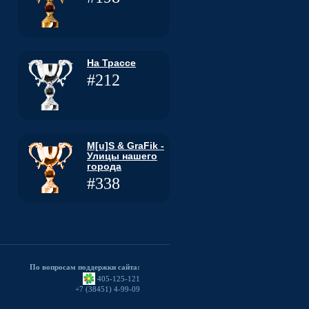
На Трассе
#212
M[u]S & GraFik -
Улицы нашего
города
#338
По вопросам поддержки сайта:
405-125-121
+7 (38451) 4-99-09