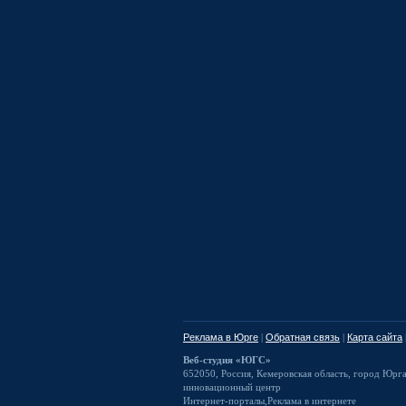
Реклама в Юрге
|
Обратная связь
|
Карта сайта
Веб-студия «ЮГС»
652050
,
Россия
,
Кемеровская область,
город Юрг
инновационный центр
Интернет-порталы
,
Реклама в интернете