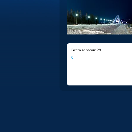
Bсего голосов: 29
0