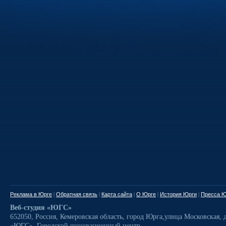
Реклама в Юрге
|
Обратная связь
|
Карта сайта
|
О Юрге
|
История Юрги
|
Пресса Ю
Веб-студия «ЮГС»
652050
,
Россия
,
Кемеровская область,
город Юрга
,
улица Московская, д
«ЮГС», Городской инновационный центр