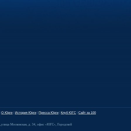
|
О Юрге
|
История Юрги
|
Пресса Юрги
|
Клуб ЮГС
|
Сайт за 100
а
,
улица Московская, д. 34
,
офис «ЮГС», Городской