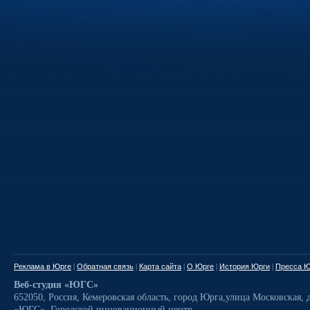
Реклама в Юрге
|
Обратная связь
|
Карта сайта
|
О Юрге
|
История Юрги
|
Пресса Ю
Веб-студия «ЮГС»
652050
,
Россия
,
Кемеровская область,
город Юрга
,
улица Московская, д
«ЮГС», Городской инновационный центр